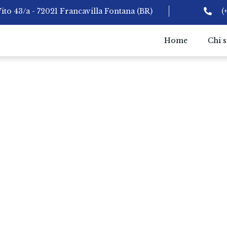
Vito 43/a - 72021 Francavilla Fontana (BR)
(
Home
Chi 