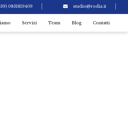
+39) 0831819409
studio@rodia.it
siamo
Servizi
Team
Blog
Contatti