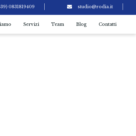
+39) 0831819409
studio@rodia.it
siamo
Servizi
Team
Blog
Contatti
HOME
BLOG