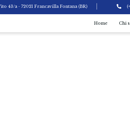
Vito 43/a - 72021 Francavilla Fontana (BR)
(
Home
Chi 